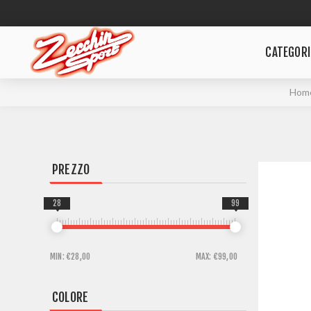
CATEGORI
Hom
PREZZO
28
99
MIN:
€28,00
MAX:
€99,00
COLORE