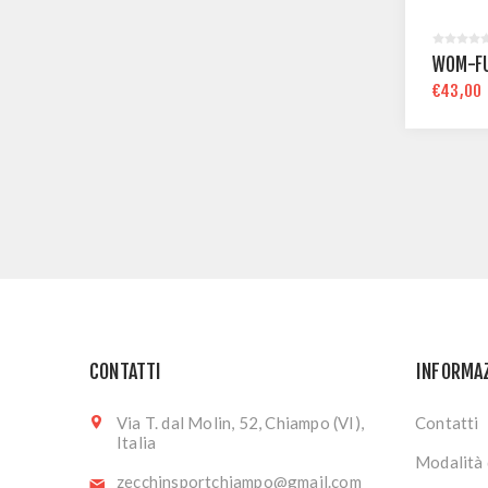
WOM-F
€43,00
CONTATTI
INFORMA
Via T. dal Molin, 52, Chiampo (VI),
Contatti
Italia
Modalità 
zecchinsportchiampo@gmail.com