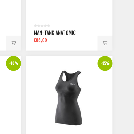
MAN-TANK ANATOMIC
€86,00
-10%
-15%