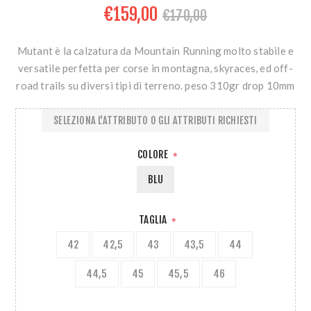
€159,00
€170,00
Mutant è la calzatura da Mountain Running molto stabile e
versatile perfetta per corse in montagna, skyraces, ed off-
road trails su diversi tipi di terreno. peso 310gr drop 10mm
SELEZIONA L'ATTRIBUTO O GLI ATTRIBUTI RICHIESTI
COLORE
*
BLU
TAGLIA
*
42
42,5
43
43,5
44
44,5
45
45,5
46