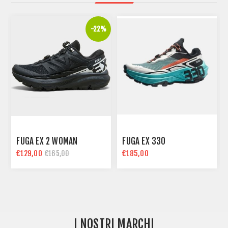
%
-22%
FUGA EX 2 WOMAN
FUGA EX 330
€129,00
€185,00
€165,00
I NOSTRI MARCHI