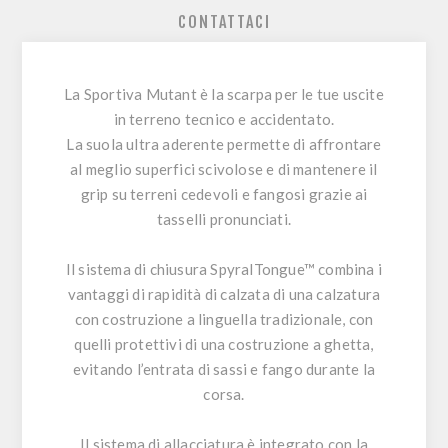
CONTATTACI
La Sportiva Mutant è la scarpa per le tue uscite
in terreno tecnico e accidentato.
La suola ultra aderente permette di affrontare
al meglio superfici scivolose e di mantenere il
grip su terreni cedevoli e fangosi grazie ai
tasselli pronunciati.
Il sistema di chiusura SpyralTongue™ combina i
vantaggi di rapidità di calzata di una calzatura
con costruzione a linguella tradizionale, con
quelli protettivi di una costruzione a ghetta,
evitando l’entrata di sassi e fango durante la
corsa.
Il sistema di allacciatura è integrato con la