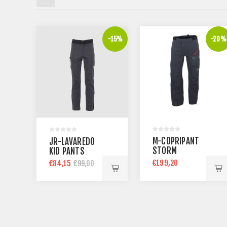
-30%
-15%
-20%
M-COPRIPANT
JR-LAVAREDO
STORM
KID PANTS
€199,20
€84,15
€99,00
€249,00