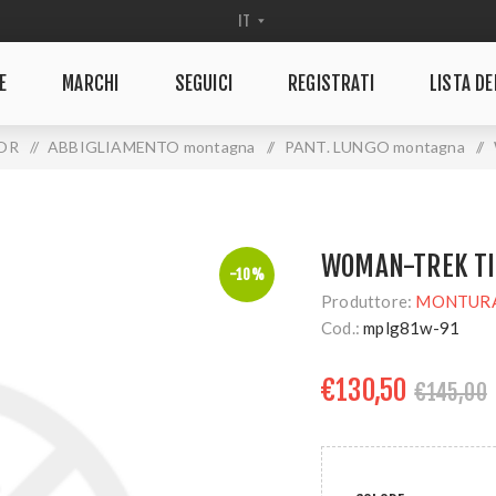
E
MARCHI
SEGUICI
REGISTRATI
LISTA DE
OR
/
ABBIGLIAMENTO montagna
/
PANT. LUNGO montagna
/
WOMAN-TREK T
-10%
Produttore:
MONTUR
Cod.:
mplg81w-91
€130,50
€145,00