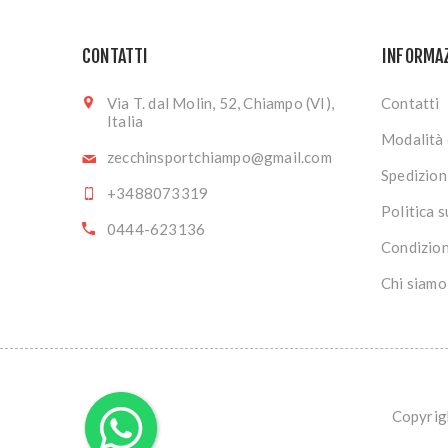
CONTATTI
INFORMA
Via T. dal Molin, 52, Chiampo (VI),
Contatti
Italia
Modalità 
zecchinsportchiampo@gmail.com
Spedizion
+3488073319
Politica s
0444-623136
Condizion
Chi siamo
Copyrigh