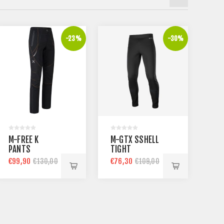
-23%
-30%
M-
M-FREE K
M-GTX SSHELL
PA
PANTS
TIGHT
€11
€99,90
€76,30
€130,00
€109,00
€1