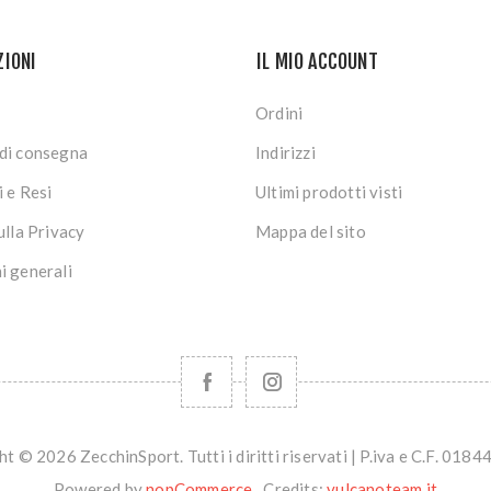
ZIONI
IL MIO ACCOUNT
Ordini
di consegna
Indirizzi
i e Resi
Ultimi prodotti visti
ulla Privacy
Mappa del sito
i generali
t © 2026 ZecchinSport. Tutti i diritti riservati | P.iva e C.F. 01
Powered by
nopCommerce
Credits:
vulcanoteam.it